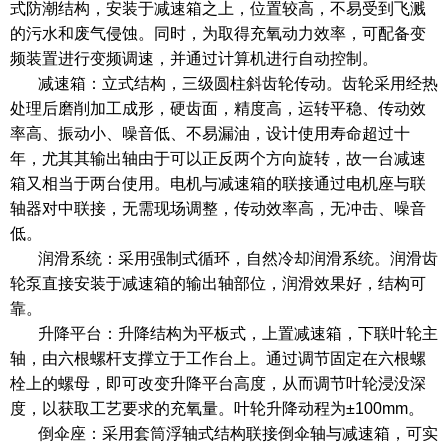
式防潮结构，安装于减速箱之上，位置较高，不易受到飞溅
的污水和废气侵蚀。同时，为取得充氧动力效率，可配备变
频装置进行变频调速，并通过计算机进行自动控制。
减速箱：立式结构，三级圆柱斜齿轮传动。齿轮采用经热
处理后磨削加工成形，硬齿面，精度高，运转平稳、传动效
率高、振动小、噪音低、不易漏油，设计使用寿命超过十
年，尤其其输出轴由于可以正反两个方向旋转，故一台减速
箱又相当于两台使用。电机与减速箱的联接通过电机座与联
轴器对中联接，无需现场调整，传动效率高，无冲击、噪音
低。
润滑系统：采用强制式循环，自然冷却润滑系统。润滑齿
轮泵直接安装于减速箱的输出轴部位，润滑效果好，结构可
靠。
升降平台：升降结构为平板式，上置减速箱，下联叶轮主
轴，由六根螺杆支撑立于工作台上。通过调节固定在六根螺
栓上的螺母，即可改变升降平台高度，从而调节叶轮浸没深
度，以获取工艺要求的充氧量。叶轮升降动程为±100mm。
倒伞座：采用套筒浮轴式结构联接倒伞轴与减速箱，可实