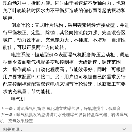
现自动对中，拆卸方便。同时由于减速箱不受轴向力，也避
免了叶轮旋转时因水力不平衡所造成的偏心而引起的振动和
噪声。
倒伞叶轮：直式叶片结构，采用碳素钢经焊接成型，并进
行平衡校正、定型、除锈，其径向推流能力强、完全混合区
域广，动力效率高、充氧能力大，不挂脏、不堵塞，自洁性
能佳，可以正反两个方向旋转。
电控系统：恒速型倒伞表面曝气机配备降压启动柜，调速
型倒伞表面曝气机配备变频控制柜，无级调速，调速范围
大，操作简单，自动化程度高，节能效果好；同时，可根据
用户要求配置PLC接口。另：用户也可根据自已的需求另行
配置控制柜或配置双速电机来调节叶轮转速，以获取工艺要
求的充氧量，节约能耗。
曝气机
上一条
：
射流曝气机简述 氧化池立式曝气设，好氧池搅半，低噪音
下一条
：
曝气机批发给您讲讲污水处理曝气设备转盘曝气器、转碟曝气
机、充氧效果稳定
相关资讯：